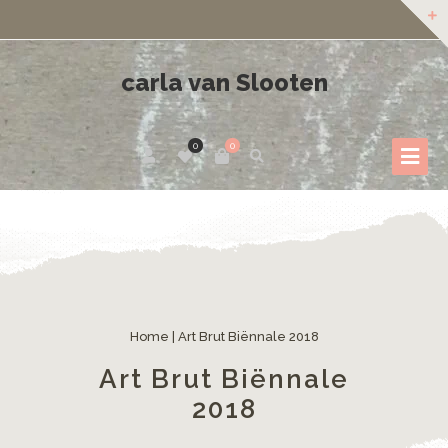
carla van Slooten
0
0
Home
|
Art Brut Biënnale 2018
Art Brut Biënnale
2018