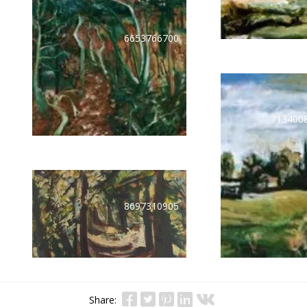
6653766700
713400
8697310905
Share: