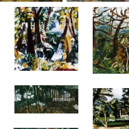
1093241810
2
3910944891