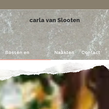
Landschappen
carla van Slooten
Bossen en
Naakten
Contact
Landschappen