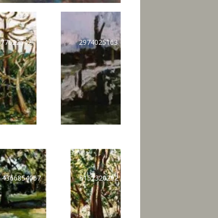
477622542
2974025163
4366854057
5157320292