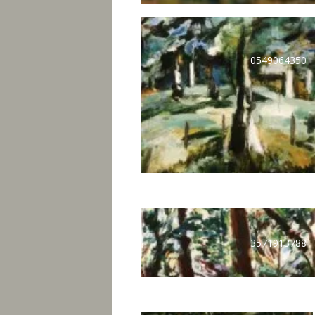
0549064350
3571913788