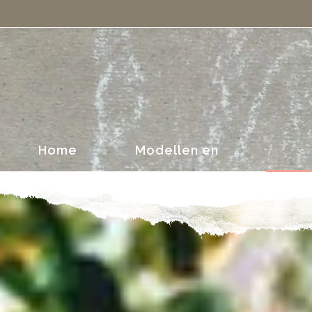
portretten
Home
Modellen en
portretten