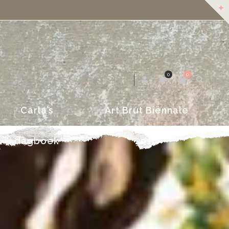
dagboek
2018
0
0
Carla’s
Art Brut Biënnale
dagboek
2018