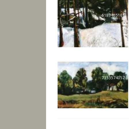
6189465161
7353574057