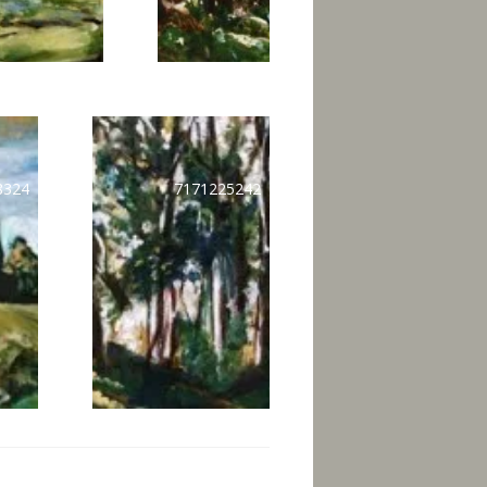
8324
7171225242