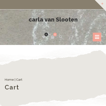
carla van Slooten
0
0
Home
|
Cart
Cart