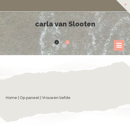
carla van Slooten
0
0
Home
|
Op paneel
| Vrouwen liefde