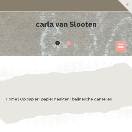
carla van Slooten
0
0
Home
|
Op papier
|
papier naakten
| balinesche danseres