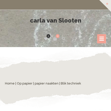
carla van Slooten
0
0
Home
|
Op papier
|
papier naakten
| Blik techniek