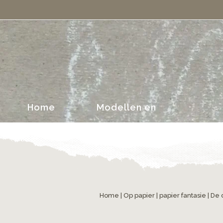
portretten
Home
Modellen en
portretten
Home
|
Op papier
|
papier fantasie
| De 