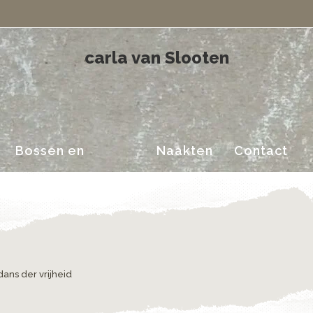
Landschappen
carla van Slooten
Bossen en
Naakten
Contact
Landschappen
dans der vrijheid