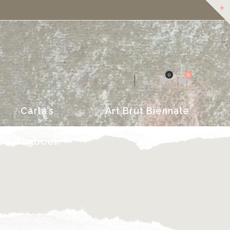
dagboek
2018
0
0
Carla’s
Art Brut Biënnale
dagboek
2018