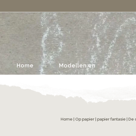
portretten
Home
Modellen en
portretten
Home
|
Op papier
|
papier fantasie
| De 