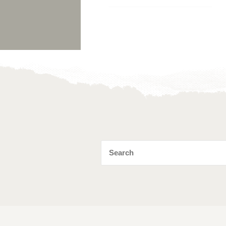
Toevoegen
aan
verlanglijst