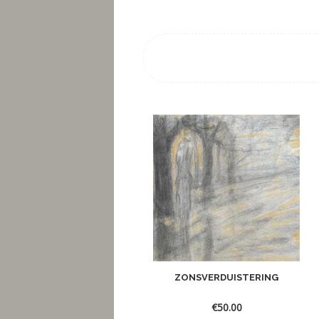
ZONSVERDUISTERING
€
50.00