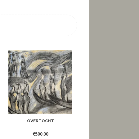
OVERTOCHT
OP PAD
€
500.00
€
50.00