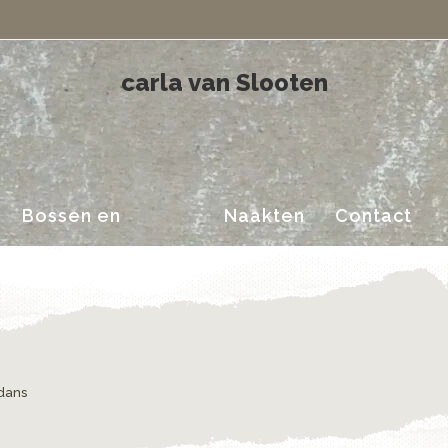
Landschappen
carla van Slooten
Bossen en
Naakten
Contact
Landschappen
dans