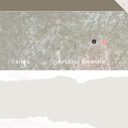
dagboek
2018
0
0
Carla’s
Art Brut Biënnale
dagboek
2018