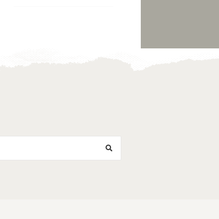
Toevoegen
Toevoegen
aan
aan
verlanglijst
verlanglijst