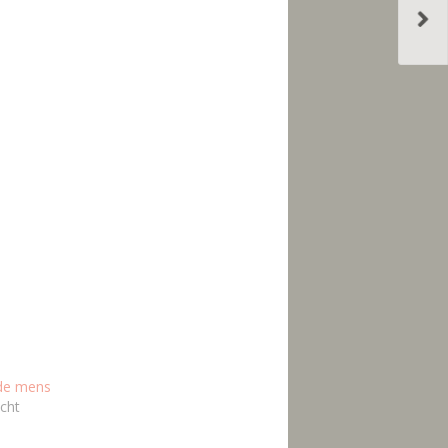
de mens
icht