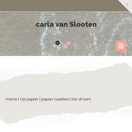
carla van Slooten
0
0
Home
|
Op papier
|
papier naakten
| De droom