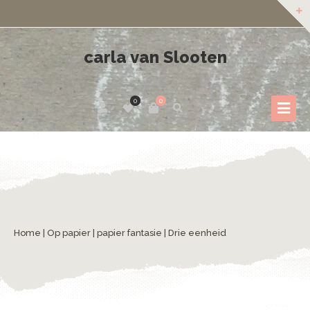
carla van Slooten
0
0
Home
|
Op papier
|
papier fantasie
| Drie eenheid