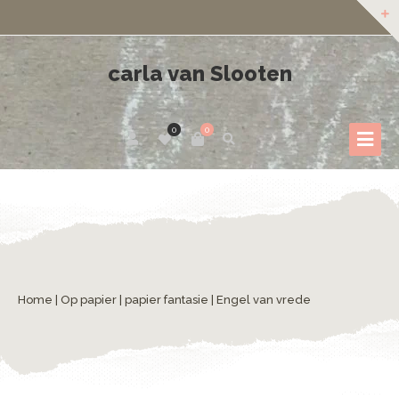
carla van Slooten
0
0
Home
|
Op papier
|
papier fantasie
| Engel van vrede