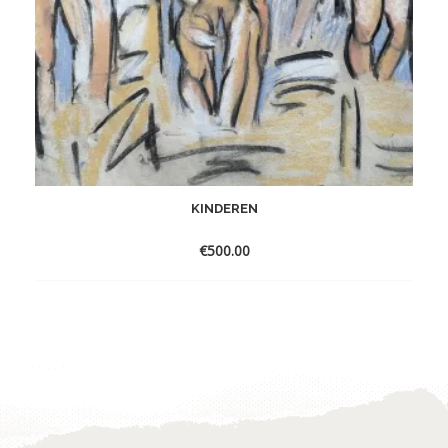
KINDEREN
€
500.00
Toevoegen
aan
verlanglijst