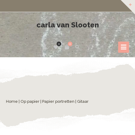
carla van Slooten
0
0
Home
|
Op papier
|
Papier portretten
| Gitaar