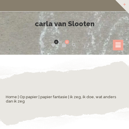
carla van Slooten
0
0
Home
|
Op papier
|
papier fantasie
| ik zeg, ik doe, wat anders
dan ik zeg