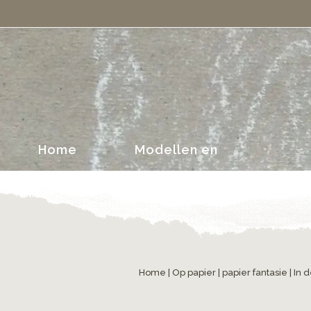
portretten
Home
Modellen en
portretten
Home
|
Op papier
|
papier fantasie
| In 