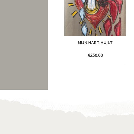
MIJN HART HUILT
€
250.00
Toevoegen
aan
verlanglijst