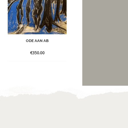
ODE AAN AB
GOLVEN
€
350.00
€
250.00
Toevoegen
Toevoegen
aan
aan
verlanglijst
verlanglijst