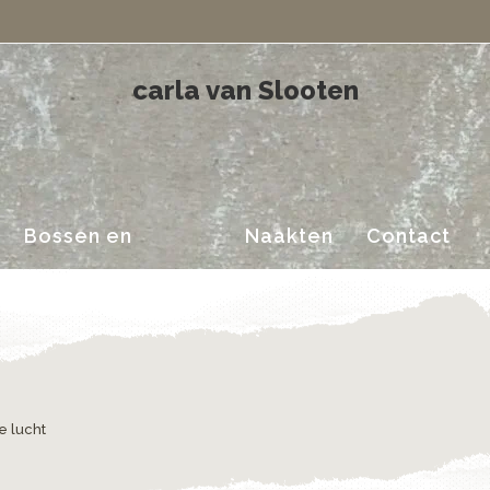
Landschappen
carla van Slooten
Bossen en
Naakten
Contact
Landschappen
de lucht