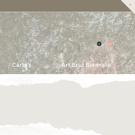
dagboek
2018
0
0
Carla’s
Art Brut Biënnale
dagboek
2018