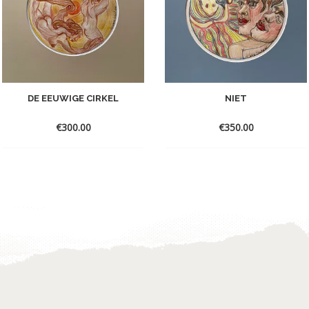
DE EEUWIGE CIRKEL
NIET
€
300.00
€
350.00
Toevoegen
Toevoegen
aan
aan
verlanglijst
verlanglijst