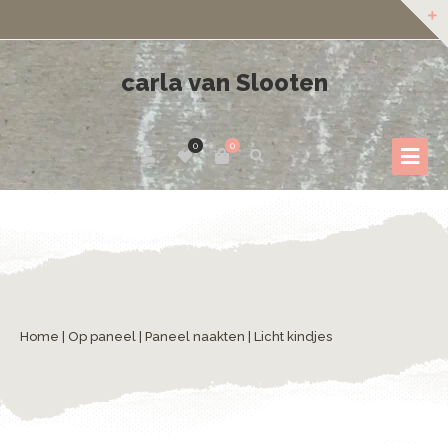
carla van Slooten
0
0
Home
|
Op paneel
|
Paneel naakten
| Licht kindjes