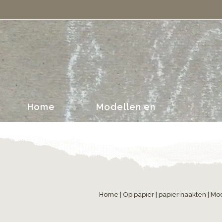
portretten
Home
Modellen en
portretten
Home
|
Op papier
|
papier naakten
| Mo