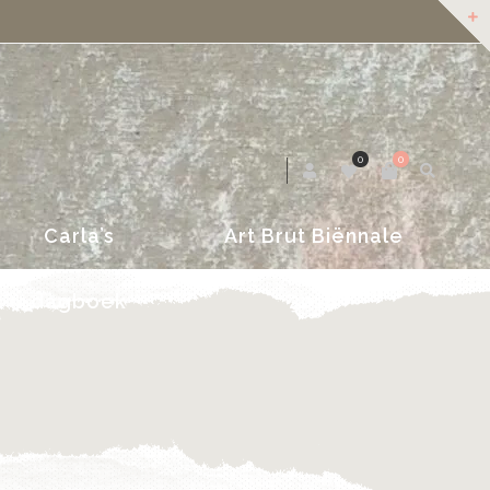
dagboek
2018
0
0
Carla’s
Art Brut Biënnale
dagboek
2018