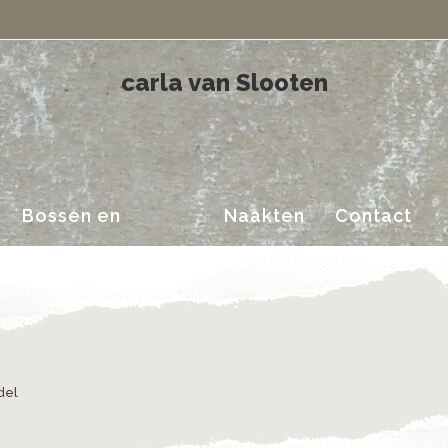
Landschappen
carla van Slooten
Bossen en
Naakten
Contact
Landschappen
del