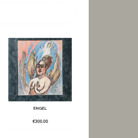
ENGEL
ROBERTA
€
300.00
€
500.00