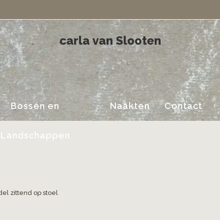
carla van Slooten
Bossen en
Naakten
Contact
Landschappen
el zittend op stoel