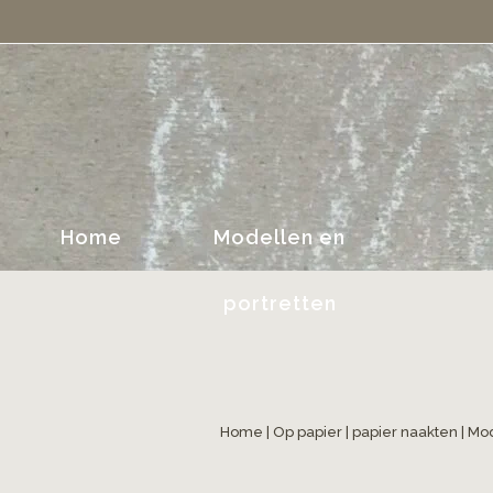
Home
Modellen en
portretten
Home
|
Op papier
|
papier naakten
| Mod