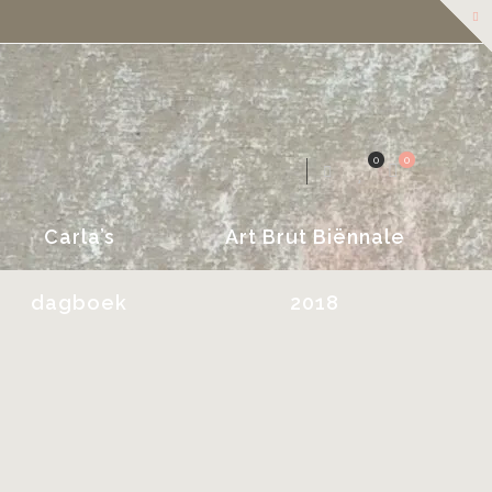
0
0
Carla’s
Art Brut Biënnale
dagboek
2018