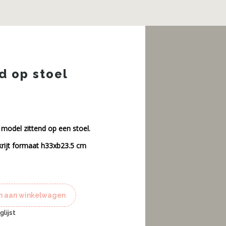
d op stoel
 model zittend op een stoel.
krijt formaat h33xb23.5 cm
 aan winkelwagen
lijst