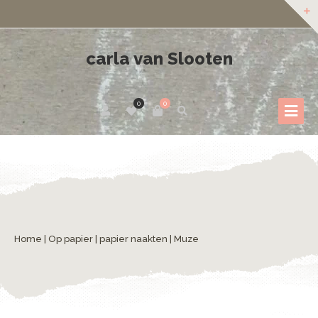
carla van Slooten
0
0
Home
|
Op papier
|
papier naakten
| Muze