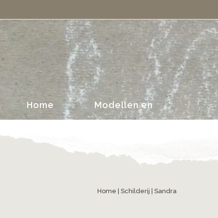
portretten
Home
Modellen en
portretten
Home
|
Schilderij
| Sandra