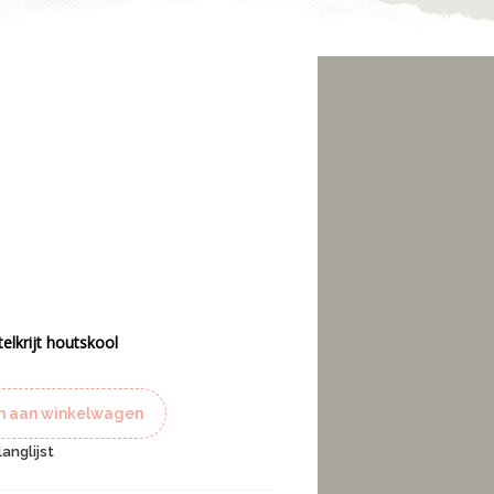
lkrijt houtskool
 aan winkelwagen
anglijst