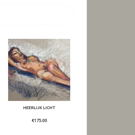
HEERLIJK LICHT
BADEN
€
175.00
€
350.00