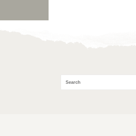
Toevoegen
aan
verlanglijst