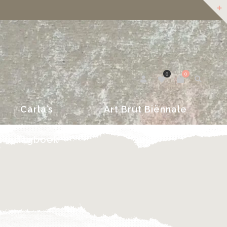
dagboek
2018
0
0
Carla’s
Art Brut Biënnale
dagboek
2018