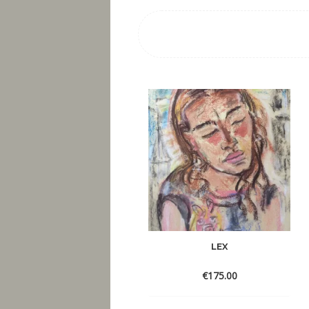
LEX
€
175.00