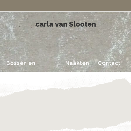
Landschappen
carla van Slooten
Bossen en
Naakten
Contact
Landschappen