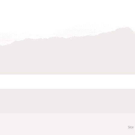
Toevoegen
Toevoegen
aan
aan
verlanglijst
verlanglijst
Site