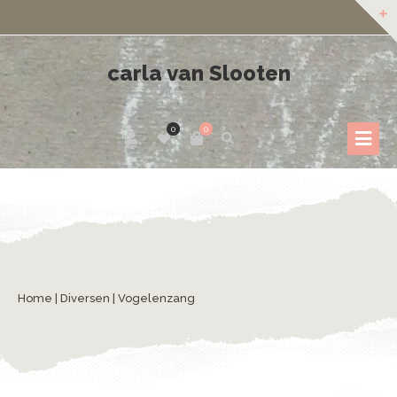
carla van Slooten
0
0
Home
|
Diversen
| Vogelenzang