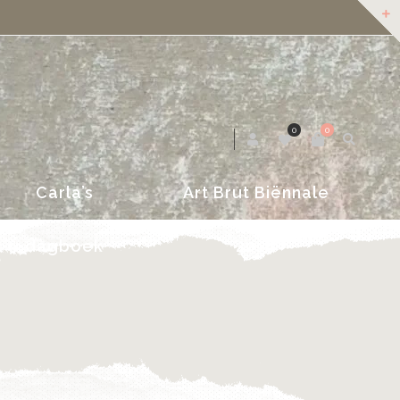
dagboek
2018
0
0
Carla’s
Art Brut Biënnale
dagboek
2018