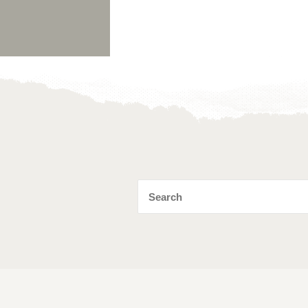
Toevoegen
aan
verlanglijst