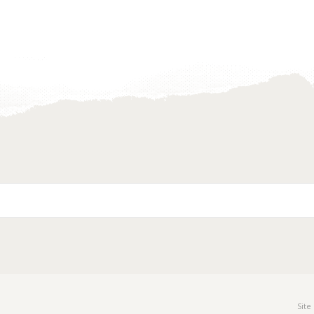
Toevoegen
Toevoegen
aan
aan
verlanglijst
verlanglijst
Site