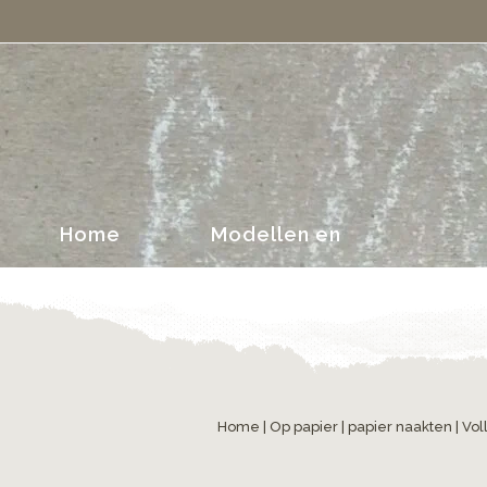
portretten
Home
Modellen en
portretten
Home
|
Op papier
|
papier naakten
| Vo