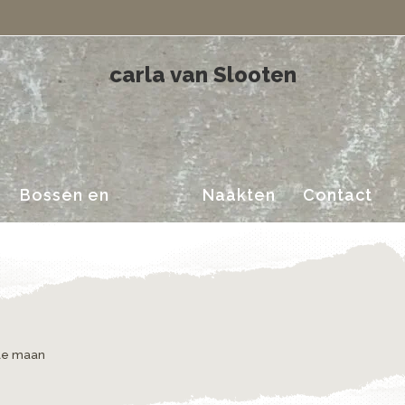
Landschappen
carla van Slooten
Bossen en
Naakten
Contact
Landschappen
lle maan