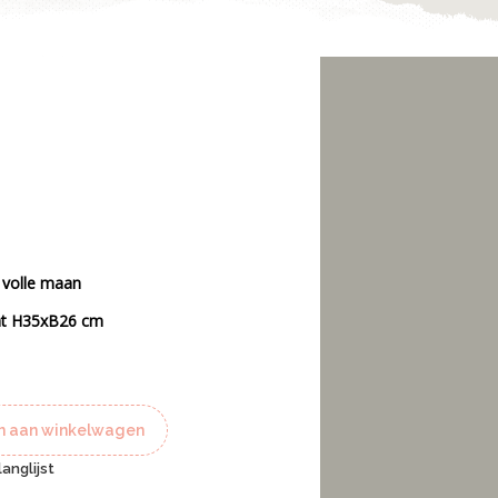
l volle maan
at H35xB26 cm
 aan winkelwagen
anglijst