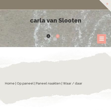
carla van Slooten
0
0
Home
|
Op paneel
|
Paneel naakten
| Waar / daar