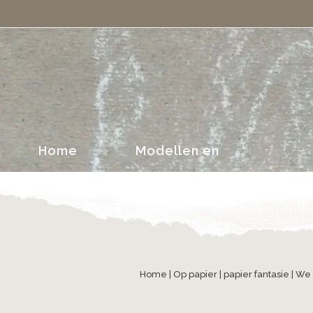
portretten
Home
Modellen en
portretten
Home
|
Op papier
|
papier fantasie
| We z