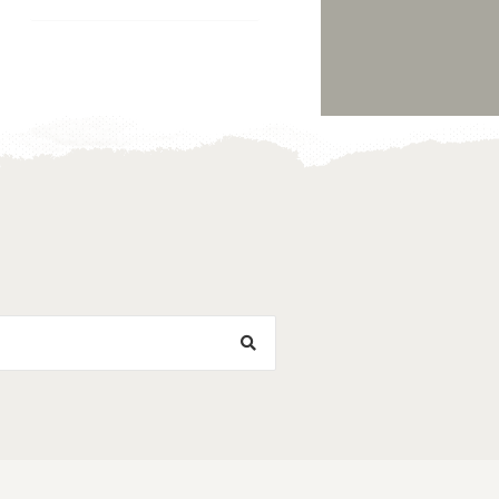
Toevoegen
Toevoegen
aan
aan
verlanglijst
verlanglijst