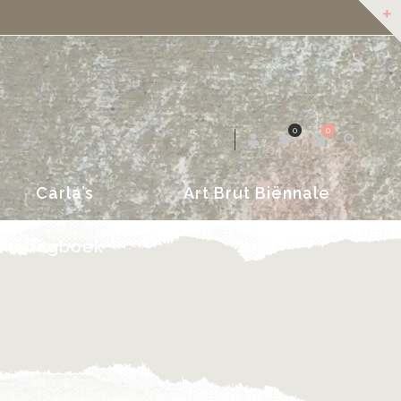
dagboek
2018
0
0
Carla’s
Art Brut Biënnale
dagboek
2018