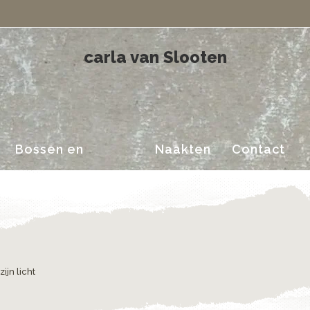
Landschappen
carla van Slooten
Bossen en
Naakten
Contact
Landschappen
ijn licht