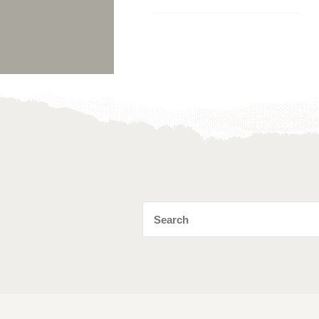
Toevoegen
aan
verlanglijst