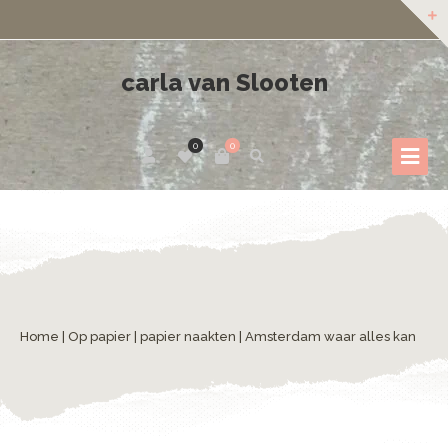
carla van Slooten
0
0
Home
|
Op papier
|
papier naakten
| Amsterdam waar alles kan