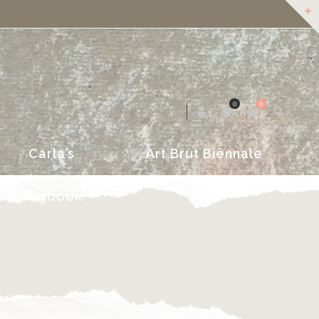
dagboek
2018
0
0
Carla’s
Art Brut Biënnale
dagboek
2018