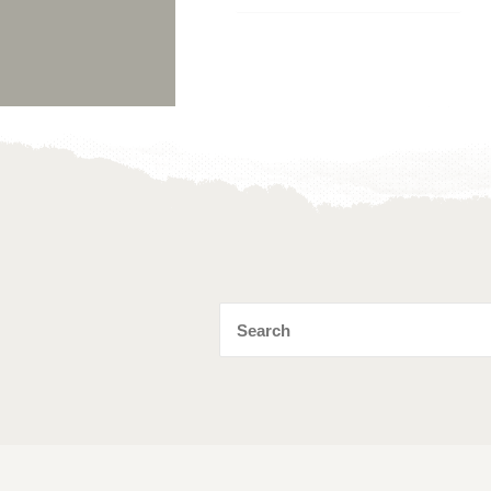
Toevoegen
aan
verlanglijst