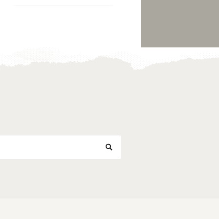
Toevoegen
Toevoegen
aan
aan
verlanglijst
verlanglijst