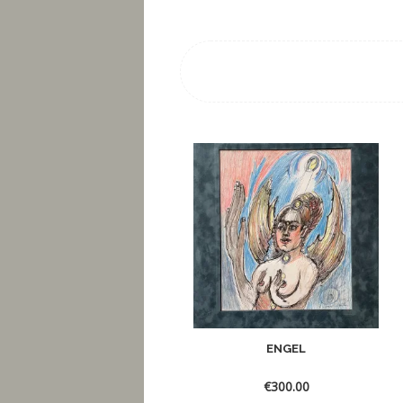
ENGEL
€
300.00