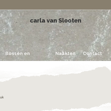
Landschappen
carla van Slooten
Bossen en
Naakten
Contact
Landschappen
ouk