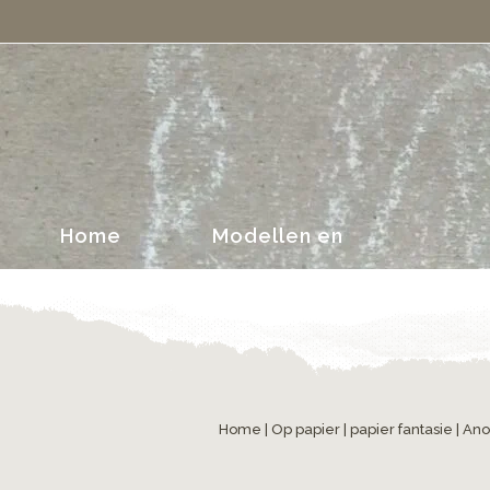
portretten
Home
Modellen en
portretten
Home
|
Op papier
|
papier fantasie
| An