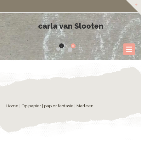
carla van Slooten
0
0
Home
|
Op papier
|
papier fantasie
| Marleen