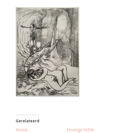
Gerelateerd
Anouk
Eeuwige liefde