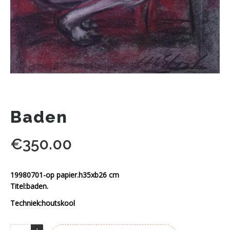
Baden
€
350.00
19980701-op papier.h35xb26 cm
Titel:baden.
Techniek:houtskool