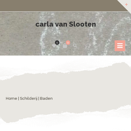
carla van Slooten
0
0
Home
|
Schilderij
| Baden