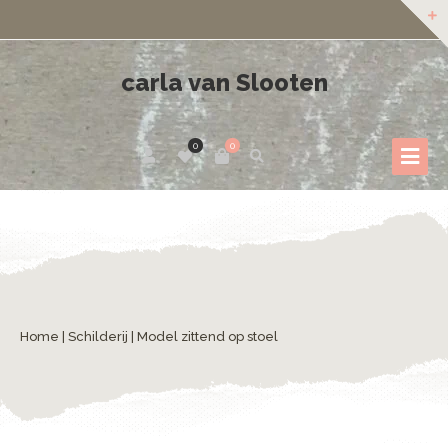
carla van Slooten
0
0
Home
|
Schilderij
| Model zittend op stoel