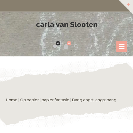
carla van Slooten
0
0
Home
|
Op papier
|
papier fantasie
| Bang angst, angst bang