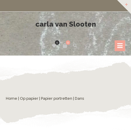
carla van Slooten
0
0
Home
|
Op papier
|
Papier portretten
| Dans