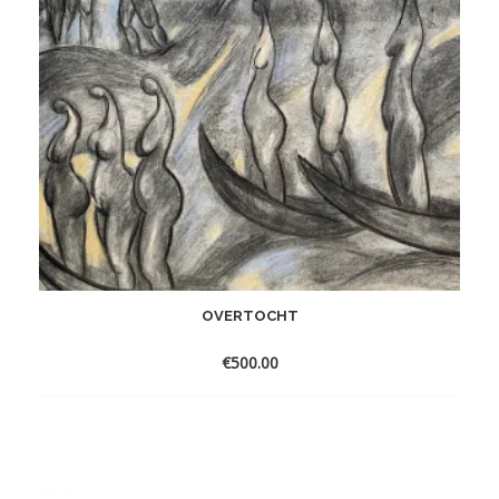
OVERTOCHT
€
500.00
Toevoegen
aan
verlanglijst