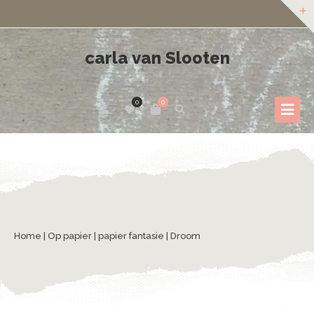
carla van Slooten
0
0
Home
|
Op papier
|
papier fantasie
| Droom