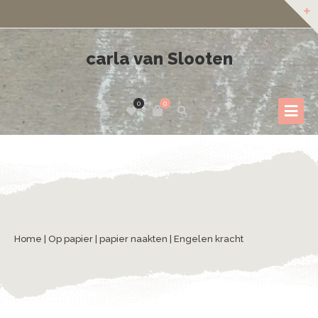
carla van Slooten
0
0
Home
|
Op papier
|
papier naakten
| Engelen kracht