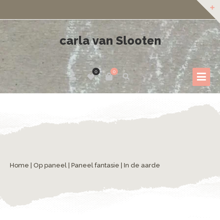
carla van Slooten
0
0
Home
|
Op paneel
|
Paneel fantasie
| In de aarde