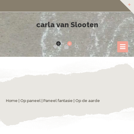
carla van Slooten
0
0
Home
|
Op paneel
|
Paneel fantasie
| Op de aarde