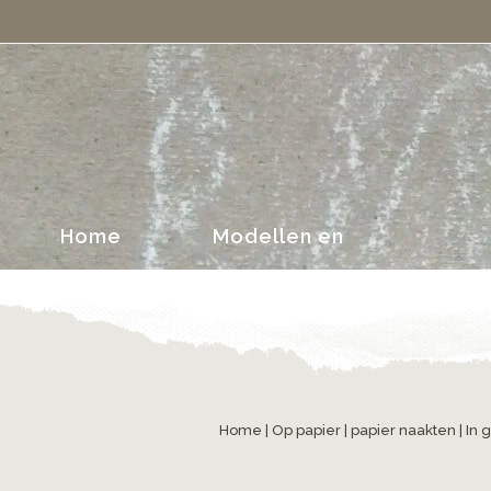
portretten
Home
Modellen en
portretten
Home
|
Op papier
|
papier naakten
| In