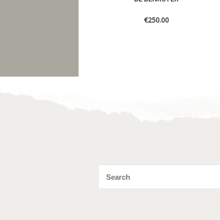
€
250.00
Toevoegen
aan
verlanglijst