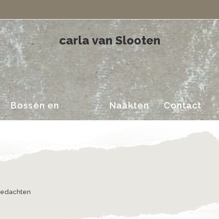
Landschappen
carla van Slooten
Bossen en
Naakten
Contact
Landschappen
 gedachten