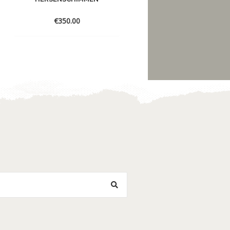
€
350.00
€
175.00
Toevoegen
Toevoegen
aan
aan
verlanglijst
verlanglijst