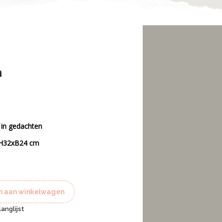
n
l in gedachten
 H32xB24 cm
 aan winkelwagen
anglijst