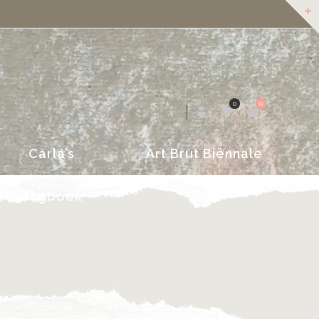
dagboek
2018
0
0
Carla’s
Art Brut Biënnale
dagboek
2018