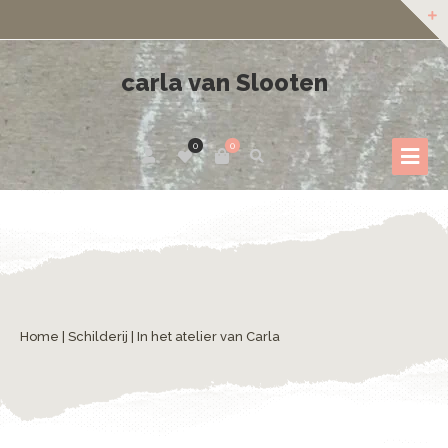
carla van Slooten
0
0
Home
|
Schilderij
| In het atelier van Carla