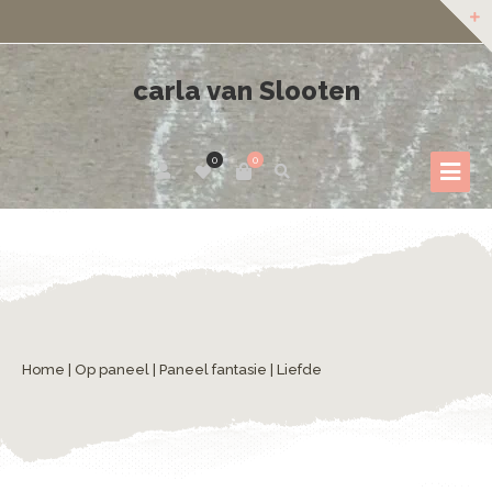
carla van Slooten
0
0
Home
|
Op paneel
|
Paneel fantasie
| Liefde