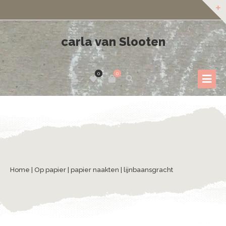
carla van Slooten
0
0
Home
|
Op papier
|
papier naakten
| lijnbaansgracht