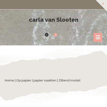
carla van Slooten
0
0
Home
|
Op papier
|
papier naakten
| Zittend model