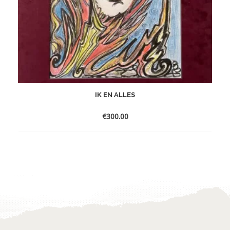
IK EN ALLES
€
300.00
Toevoegen
aan
verlanglijst