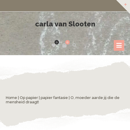
carla van Slooten
0
0
Home
|
Op papier
|
papier fantasie
| O, moeder aarde jij die de
mensheid draagt!