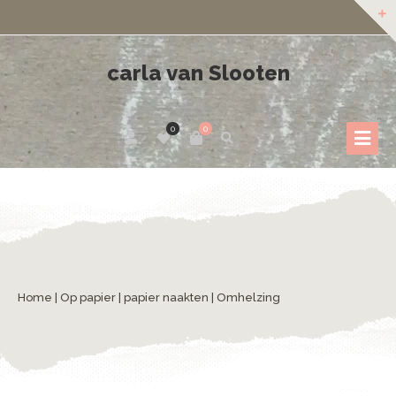
carla van Slooten
0
0
Home
|
Op papier
|
papier naakten
| Omhelzing