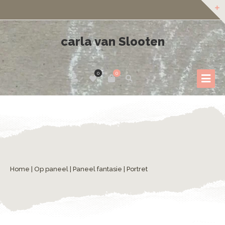
carla van Slooten
0
0
Home
|
Op paneel
|
Paneel fantasie
| Portret