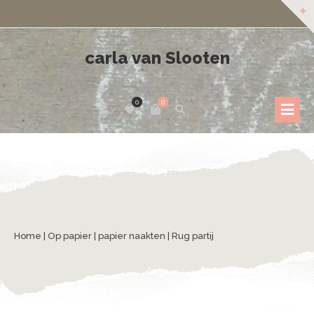
carla van Slooten
0
0
Home
|
Op papier
|
papier naakten
| Rug partij