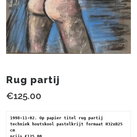
Rug partij
€
125.00
1998-11-02. Op papier titel rug partij 
techniek houtskool pastelkrijt formaat H32xB25 
cm 
prijs €125.00