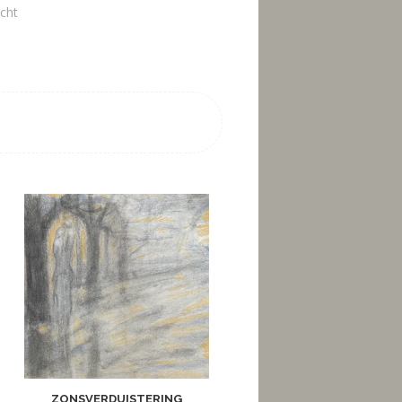
icht
ZONSVERDUISTERING
DRAAG IK MIJN GEDACHT