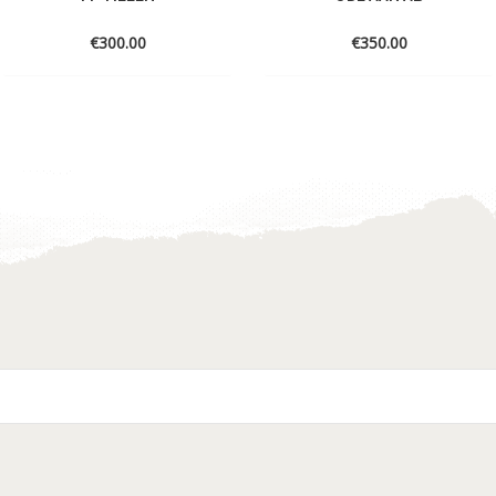
€
300.00
€
350.00
Toevoegen
Toevoegen
aan
aan
verlanglijst
verlanglijst