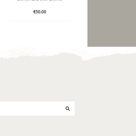
OF MIJN HOOFD
€
50.00
€
150.00
Toevoegen
Toevoegen
aan
aan
verlanglijst
verlanglijst