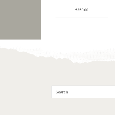
€
350.00
Toevoegen
aan
verlanglijst