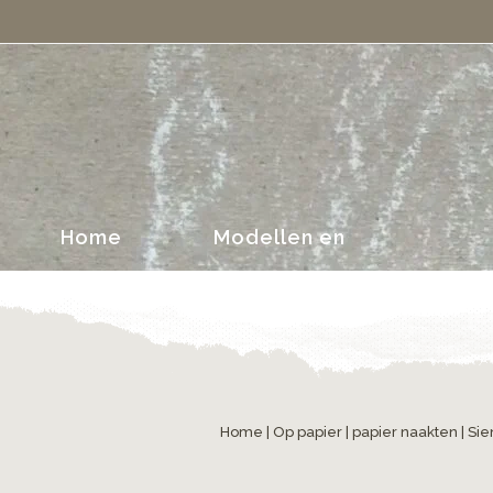
portretten
Home
Modellen en
portretten
Home
|
Op papier
|
papier naakten
| Sie