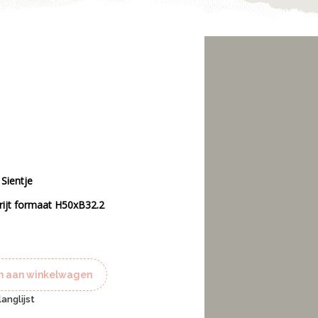
 Sientje
rijt formaat H50xB32.2
 aan winkelwagen
anglijst