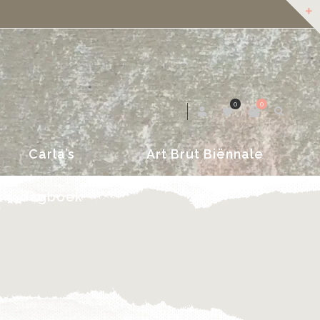
dagboek
2018
0
0
Carla’s
Art Brut Biënnale
dagboek
2018