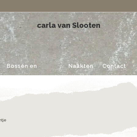
Landschappen
carla van Slooten
Bossen en
Naakten
Contact
Landschappen
ntje