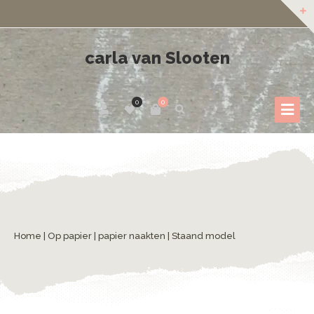
carla van Slooten
0
0
Home
|
Op papier
|
papier naakten
| Staand model