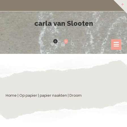
carla van Slooten
0
0
Home
|
Op papier
|
papier naakten
| Droom