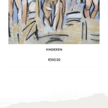
KINDEREN
€
500.00
Toevoegen
aan
verlanglijst