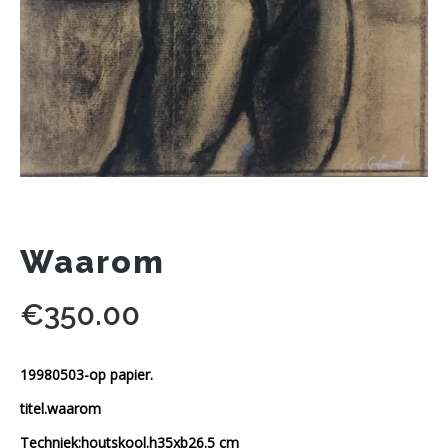
Waarom
€
350.00
19980503-op papier.
titel.waarom
Techniek:houtskool.h35xb26.5 cm