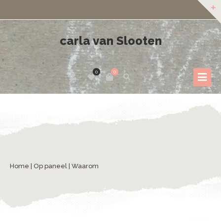
carla van Slooten
0
0
Home
|
Op paneel
| Waarom