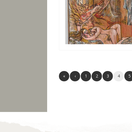
«
‹
1
2
3
4
5