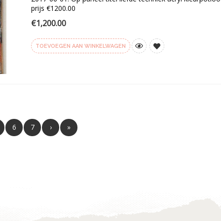
prijs €1200.00
€
1,200.00
TOEVOEGEN AAN WINKELWAGEN
Toevoegen
aan
verlanglijst
6
7
›
»