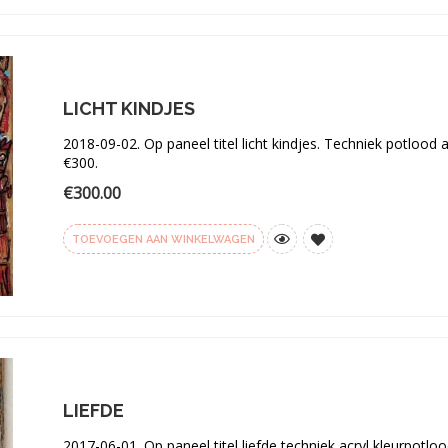
aan
verlanglijst
LICHT KINDJES
2018-09-02. Op paneel titel licht kindjes. Techniek potlood 
€300.
€
300.00
TOEVOEGEN AAN WINKELWAGEN
Toevoegen
aan
verlanglijst
LIEFDE
2017-06-01. Op paneel titel liefde techniek acryl kleurpot