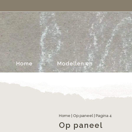
portretten
Home
Modellen en
portretten
Home
|
Op paneel
| Pagina 4
Op paneel