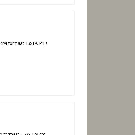
acryl formaat 13x19. Prijs
lood formaat H52xB29 cm