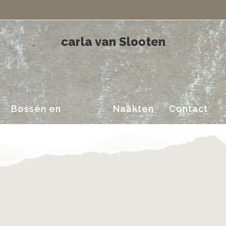
Landschappen
carla van Slooten
Bossen en
Naakten
Contact
Landschappen