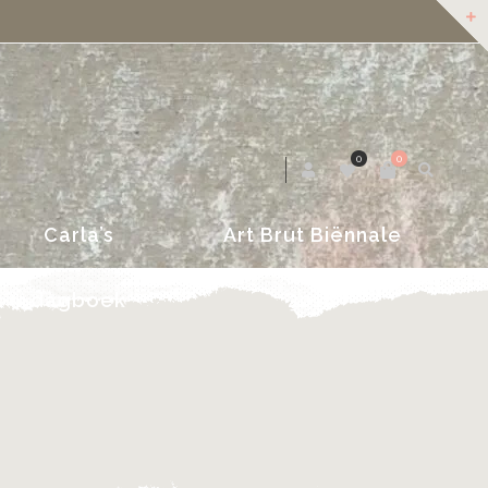
dagboek
2018
0
0
Carla’s
Art Brut Biënnale
dagboek
2018