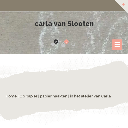
carla van Slooten
0
0
Home
|
Op papier
|
papier naakten
| in het atelier van Carla